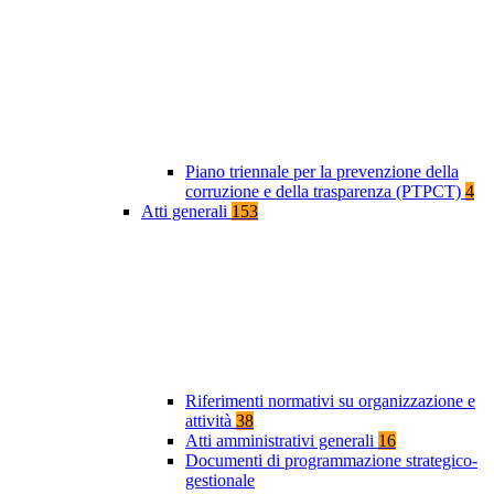
Piano triennale per la prevenzione della
corruzione e della trasparenza (PTPCT)
4
Atti generali
153
Riferimenti normativi su organizzazione e
attività
38
Atti amministrativi generali
16
Documenti di programmazione strategico-
gestionale