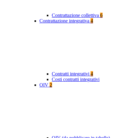
Contrattazione collettiva
6
Contrattazione integrativa
4
Contratti integrativi
4
Costi contratti integrativi
OIV
2
OIV (da pubblicare in tabelle)