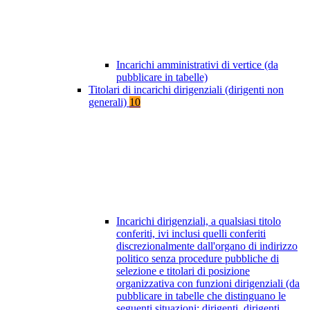
Incarichi amministrativi di vertice (da
pubblicare in tabelle)
Titolari di incarichi dirigenziali (dirigenti non
generali)
10
Incarichi dirigenziali, a qualsiasi titolo
conferiti, ivi inclusi quelli conferiti
discrezionalmente dall'organo di indirizzo
politico senza procedure pubbliche di
selezione e titolari di posizione
organizzativa con funzioni dirigenziali (da
pubblicare in tabelle che distinguano le
seguenti situazioni: dirigenti, dirigenti