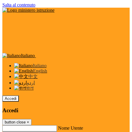
Salta al contenuto
Italiano
Italiano
English
中文
اردو
বাংলা
Accedi
Accedi
button close
×
Nome Utente