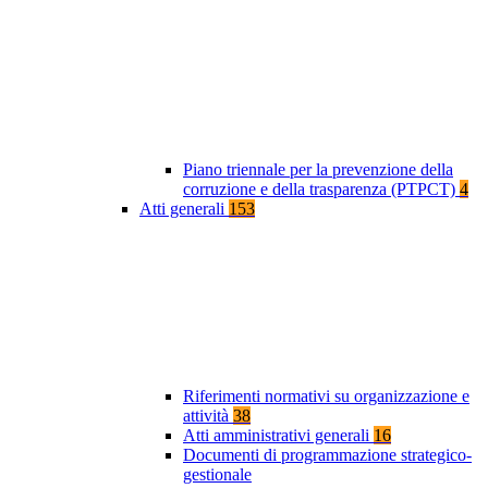
Piano triennale per la prevenzione della
corruzione e della trasparenza (PTPCT)
4
Atti generali
153
Riferimenti normativi su organizzazione e
attività
38
Atti amministrativi generali
16
Documenti di programmazione strategico-
gestionale