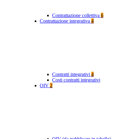
Contrattazione collettiva
6
Contrattazione integrativa
4
Contratti integrativi
4
Costi contratti integrativi
OIV
2
OIV (da pubblicare in tabelle)