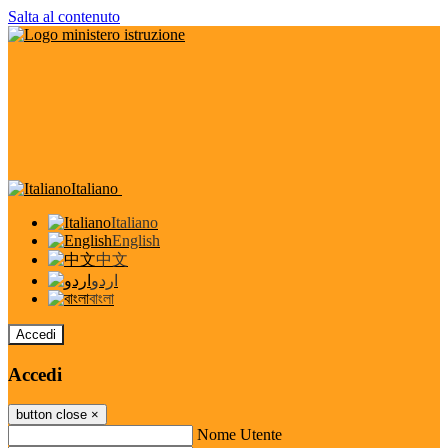
Salta al contenuto
Italiano
Italiano
English
中文
اردو
বাংলা
Accedi
Accedi
button close
×
Nome Utente