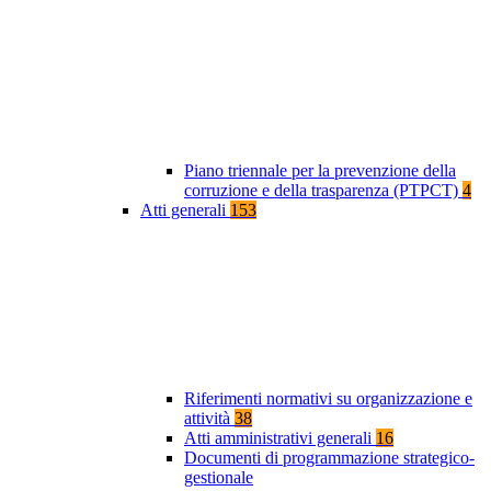
Piano triennale per la prevenzione della
corruzione e della trasparenza (PTPCT)
4
Atti generali
153
Riferimenti normativi su organizzazione e
attività
38
Atti amministrativi generali
16
Documenti di programmazione strategico-
gestionale