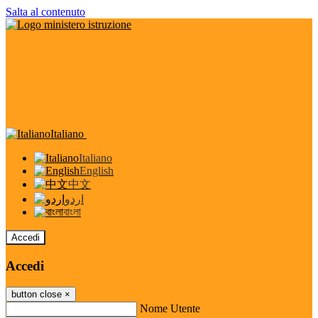
Salta al contenuto
Italiano
Italiano
English
中文
اردو
বাংলা
Accedi
Accedi
button close
×
Nome Utente