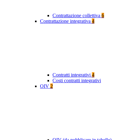
Contrattazione collettiva
6
Contrattazione integrativa
4
Contratti integrativi
4
Costi contratti integrativi
OIV
2
OIV (da pubblicare in tabelle)