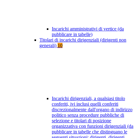
Incarichi amministrativi di vertice (da
pubblicare in tabelle)
Titolari di incarichi dirigenziali (dirigenti non
generali)
10
Incarichi dirigenziali, a qualsiasi titolo
conferiti, ivi inclusi quelli conferiti
discrezionalmente dall'organo di indirizzo
politico senza procedure pubbliche di
selezione e titolari di posizione
organizzativa con funzioni dirigenziali (da
pubblicare in tabelle che distinguano le
seguenti situazioni: dirigenti, dirigenti