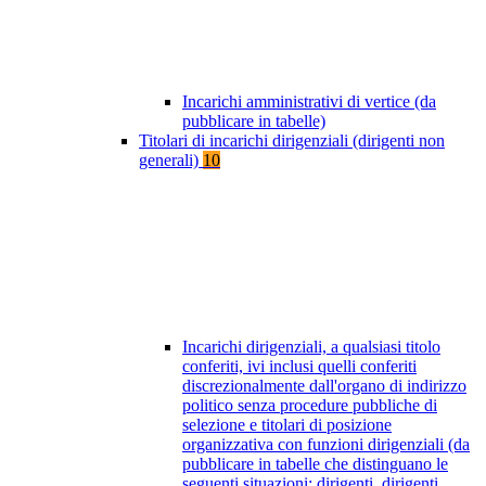
Incarichi amministrativi di vertice (da
pubblicare in tabelle)
Titolari di incarichi dirigenziali (dirigenti non
generali)
10
Incarichi dirigenziali, a qualsiasi titolo
conferiti, ivi inclusi quelli conferiti
discrezionalmente dall'organo di indirizzo
politico senza procedure pubbliche di
selezione e titolari di posizione
organizzativa con funzioni dirigenziali (da
pubblicare in tabelle che distinguano le
seguenti situazioni: dirigenti, dirigenti