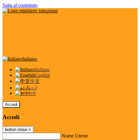
Salta al contenuto
Italiano
Italiano
English
中文
اردو
বাংলা
Accedi
Accedi
button close
×
Nome Utente