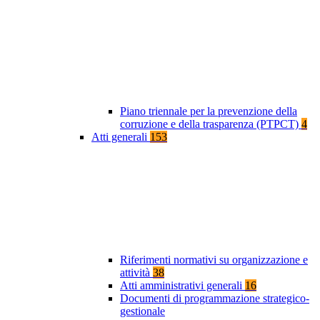
Piano triennale per la prevenzione della
corruzione e della trasparenza (PTPCT)
4
Atti generali
153
Riferimenti normativi su organizzazione e
attività
38
Atti amministrativi generali
16
Documenti di programmazione strategico-
gestionale