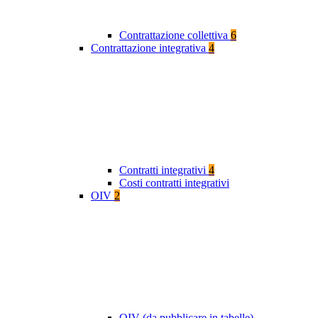
Contrattazione collettiva
6
Contrattazione integrativa
4
Contratti integrativi
4
Costi contratti integrativi
OIV
2
OIV (da pubblicare in tabelle)