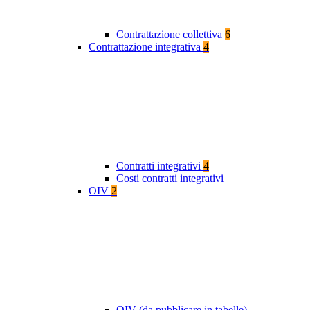
Contrattazione collettiva
6
Contrattazione integrativa
4
Contratti integrativi
4
Costi contratti integrativi
OIV
2
OIV (da pubblicare in tabelle)