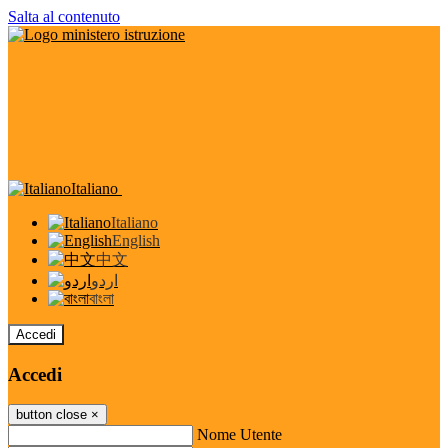
Salta al contenuto
Italiano
Italiano
English
中文
اردو
বাংলা
Accedi
Accedi
button close
×
Nome Utente