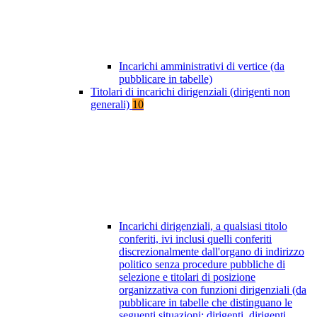
Incarichi amministrativi di vertice (da
pubblicare in tabelle)
Titolari di incarichi dirigenziali (dirigenti non
generali)
10
Incarichi dirigenziali, a qualsiasi titolo
conferiti, ivi inclusi quelli conferiti
discrezionalmente dall'organo di indirizzo
politico senza procedure pubbliche di
selezione e titolari di posizione
organizzativa con funzioni dirigenziali (da
pubblicare in tabelle che distinguano le
seguenti situazioni: dirigenti, dirigenti