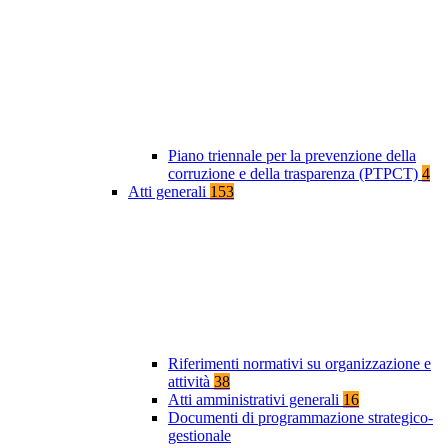
Piano triennale per la prevenzione della
corruzione e della trasparenza (PTPCT)
4
Atti generali
153
Riferimenti normativi su organizzazione e
attività
38
Atti amministrativi generali
16
Documenti di programmazione strategico-
gestionale