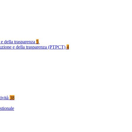
 e della trasparenza
5
rruzione e della trasparenza (PTPCT)
4
tività
38
stionale