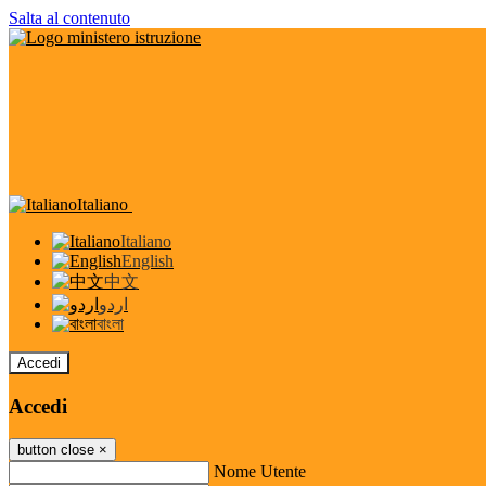
Salta al contenuto
Italiano
Italiano
English
中文
اردو
বাংলা
Accedi
Accedi
button close
×
Nome Utente