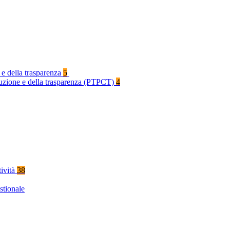
 e della trasparenza
5
rruzione e della trasparenza (PTPCT)
4
tività
38
stionale