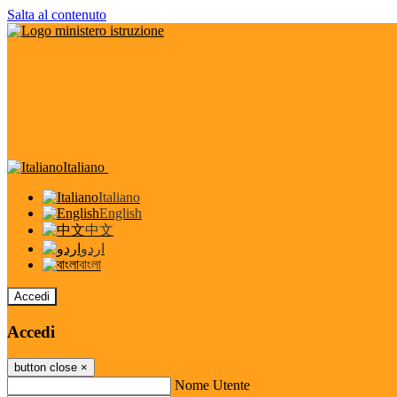
Salta al contenuto
Italiano
Italiano
English
中文
اردو
বাংলা
Accedi
Accedi
button close
×
Nome Utente