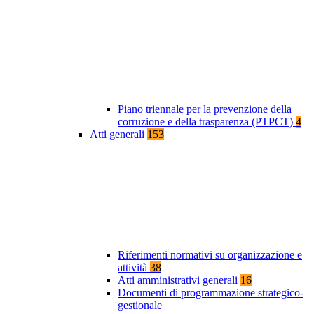
Piano triennale per la prevenzione della
corruzione e della trasparenza (PTPCT)
4
Atti generali
153
Riferimenti normativi su organizzazione e
attività
38
Atti amministrativi generali
16
Documenti di programmazione strategico-
gestionale