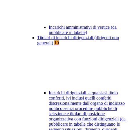
Incarichi amministrativi di vertice (da
pubblicare in tabelle)
Titolari di incarichi dirigenziali (dirigenti non
generali)
10
Incarichi dirigenziali, a qualsiasi titolo
conferiti, ivi inclusi quelli conferiti
discrezionalmente dall'organo di indirizzo
politico senza procedure pubbliche di
selezione e titolari di posizione
organizzativa con funzioni dirigenziali (da
pubblicare in tabelle che distinguano le
seguenti situazioni: dirigenti, dirigenti