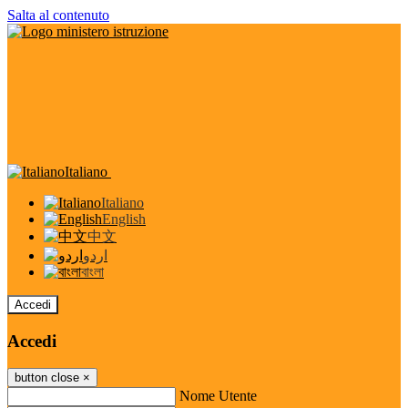
Salta al contenuto
Italiano
Italiano
English
中文
اردو
বাংলা
Accedi
Accedi
button close
×
Nome Utente