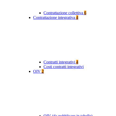
Contrattazione collettiva
6
Contrattazione integrativa
4
Contratti integrativi
4
Costi contratti integrativi
OIV
2
OIV (da pubblicare in tabelle)