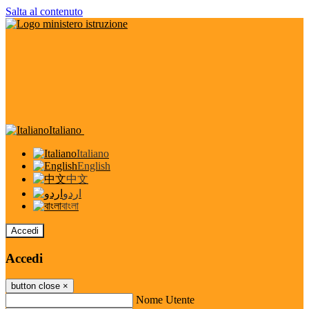
Salta al contenuto
Italiano
Italiano
English
中文
اردو
বাংলা
Accedi
Accedi
button close
×
Nome Utente