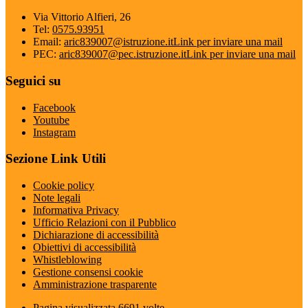
Via Vittorio Alfieri, 26
Tel:
0575.93951
Email:
aric839007@istruzione.it
Link per inviare una mail
PEC:
aric839007@pec.istruzione.it
Link per inviare una mail
Seguici su
Facebook
Youtube
Instagram
Sezione Link Utili
Cookie policy
Note legali
Informativa Privacy
Ufficio Relazioni con il Pubblico
Dichiarazione di accessibilità
Obiettivi di accessibilità
Whistleblowing
Gestione consensi cookie
Amministrazione trasparente
Pagina visualizzata
6691
volte