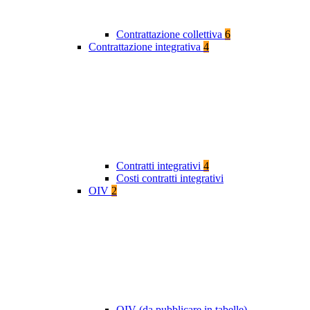
Contrattazione collettiva
6
Contrattazione integrativa
4
Contratti integrativi
4
Costi contratti integrativi
OIV
2
OIV (da pubblicare in tabelle)