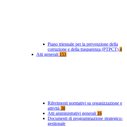
Piano triennale per la prevenzione della
corruzione e della trasparenza (PTPCT)
4
Atti generali
153
Riferimenti normativi su organizzazione e
attività
38
Atti amministrativi generali
16
Documenti di programmazione strategico-
gestionale