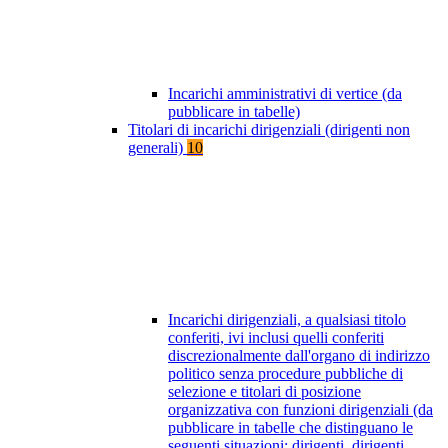
Incarichi amministrativi di vertice (da
pubblicare in tabelle)
Titolari di incarichi dirigenziali (dirigenti non
generali)
10
Incarichi dirigenziali, a qualsiasi titolo
conferiti, ivi inclusi quelli conferiti
discrezionalmente dall'organo di indirizzo
politico senza procedure pubbliche di
selezione e titolari di posizione
organizzativa con funzioni dirigenziali (da
pubblicare in tabelle che distinguano le
seguenti situazioni: dirigenti, dirigenti