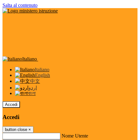
Salta al contenuto
Italiano
Italiano
English
中文
اردو
বাংলা
Accedi
Accedi
button close
×
Nome Utente