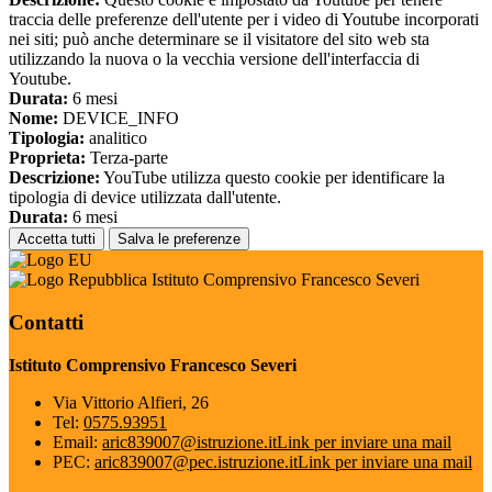
traccia delle preferenze dell'utente per i video di Youtube incorporati
nei siti; può anche determinare se il visitatore del sito web sta
utilizzando la nuova o la vecchia versione dell'interfaccia di
Youtube.
Durata:
6 mesi
Nome:
DEVICE_INFO
Tipologia:
analitico
Proprieta:
Terza-parte
Descrizione:
YouTube utilizza questo cookie per identificare la
tipologia di device utilizzata dall'utente.
Durata:
6 mesi
Accetta tutti
Salva le preferenze
Istituto Comprensivo Francesco Severi
Contatti
Istituto Comprensivo Francesco Severi
Via Vittorio Alfieri, 26
Tel:
0575.93951
Email:
aric839007@istruzione.it
Link per inviare una mail
PEC:
aric839007@pec.istruzione.it
Link per inviare una mail