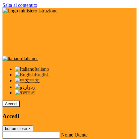
Salta al contenuto
Italiano
Italiano
English
中文
اردو
বাংলা
Accedi
Accedi
button close
×
Nome Utente