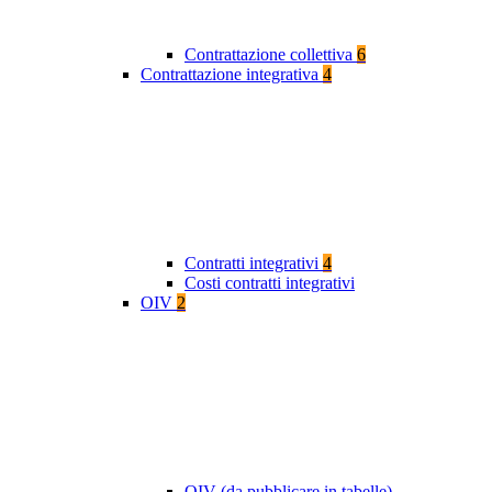
Contrattazione collettiva
6
Contrattazione integrativa
4
Contratti integrativi
4
Costi contratti integrativi
OIV
2
OIV (da pubblicare in tabelle)