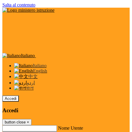
Salta al contenuto
Italiano
Italiano
English
中文
اردو
বাংলা
Accedi
Accedi
button close
×
Nome Utente