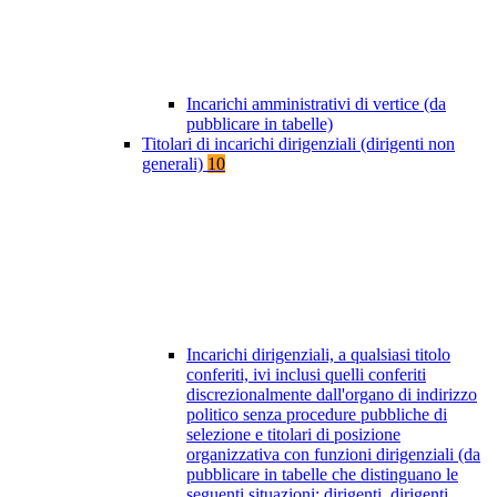
Incarichi amministrativi di vertice (da
pubblicare in tabelle)
Titolari di incarichi dirigenziali (dirigenti non
generali)
10
Incarichi dirigenziali, a qualsiasi titolo
conferiti, ivi inclusi quelli conferiti
discrezionalmente dall'organo di indirizzo
politico senza procedure pubbliche di
selezione e titolari di posizione
organizzativa con funzioni dirigenziali (da
pubblicare in tabelle che distinguano le
seguenti situazioni: dirigenti, dirigenti