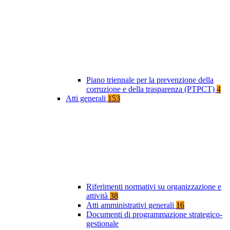
Piano triennale per la prevenzione della
corruzione e della trasparenza (PTPCT)
4
Atti generali
153
Riferimenti normativi su organizzazione e
attività
38
Atti amministrativi generali
16
Documenti di programmazione strategico-
gestionale