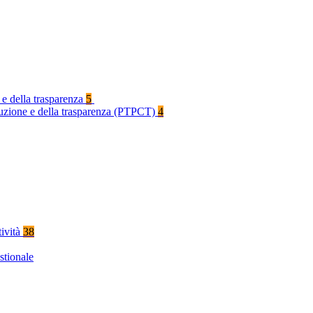
 e della trasparenza
5
rruzione e della trasparenza (PTPCT)
4
tività
38
stionale