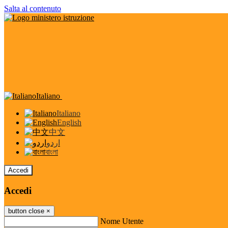
Salta al contenuto
Italiano
Italiano
English
中文
اردو
বাংলা
Accedi
Accedi
button close
×
Nome Utente