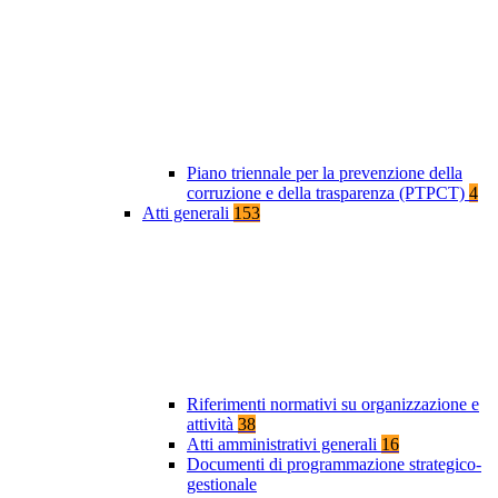
Piano triennale per la prevenzione della
corruzione e della trasparenza (PTPCT)
4
Atti generali
153
Riferimenti normativi su organizzazione e
attività
38
Atti amministrativi generali
16
Documenti di programmazione strategico-
gestionale