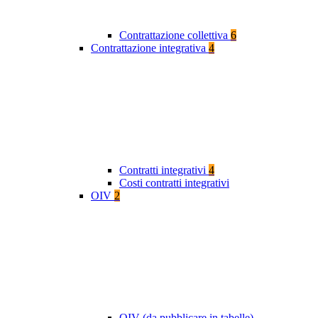
Contrattazione collettiva
6
Contrattazione integrativa
4
Contratti integrativi
4
Costi contratti integrativi
OIV
2
OIV (da pubblicare in tabelle)