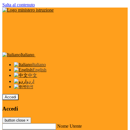
Salta al contenuto
Italiano
Italiano
English
中文
اردو
বাংলা
Accedi
Accedi
button close
×
Nome Utente