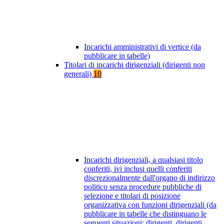
Incarichi amministrativi di vertice (da
pubblicare in tabelle)
Titolari di incarichi dirigenziali (dirigenti non
generali)
10
Incarichi dirigenziali, a qualsiasi titolo
conferiti, ivi inclusi quelli conferiti
discrezionalmente dall'organo di indirizzo
politico senza procedure pubbliche di
selezione e titolari di posizione
organizzativa con funzioni dirigenziali (da
pubblicare in tabelle che distinguano le
seguenti situazioni: dirigenti, dirigenti