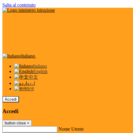
Salta al contenuto
Italiano
Italiano
English
中文
اردو
বাংলা
Accedi
Accedi
button close
×
Nome Utente