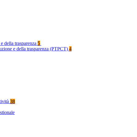
 e della trasparenza
5
rruzione e della trasparenza (PTPCT)
4
tività
38
stionale