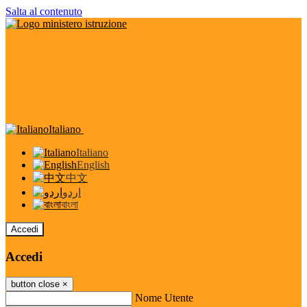
Salta al contenuto
Italiano
Italiano
English
中文
اردو
বাংলা
Accedi
Accedi
button close
×
Nome Utente