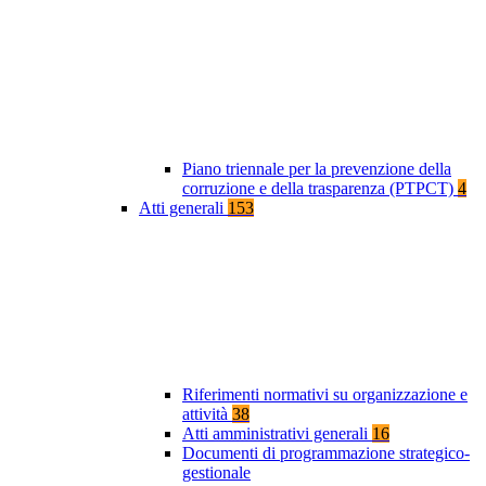
Piano triennale per la prevenzione della
corruzione e della trasparenza (PTPCT)
4
Atti generali
153
Riferimenti normativi su organizzazione e
attività
38
Atti amministrativi generali
16
Documenti di programmazione strategico-
gestionale