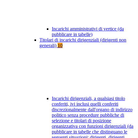
Incarichi amministrativi di vertice (da
pubblicare in tabelle)
Titolari di incarichi dirigenziali (dirigenti non
generali)
10
Incarichi dirigenziali, a qualsiasi titolo
conferiti, ivi inclusi quelli conferiti
discrezionalmente dall'organo di indirizzo
politico senza procedure pubbliche di
selezione e titolari di posizione
organizzativa con funzioni dirigenziali (da
pubblicare in tabelle che distinguano le
seguenti situazioni: dirigenti, dirigenti