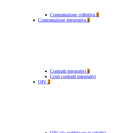
Contrattazione collettiva
6
Contrattazione integrativa
4
Contratti integrativi
4
Costi contratti integrativi
OIV
2
OIV (da pubblicare in tabelle)