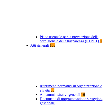
Piano triennale per la prevenzione della
corruzione e della trasparenza (PTPCT)
4
Atti generali
153
Riferimenti normativi su organizzazione e
attività
38
Atti amministrativi generali
16
Documenti di programmazione strategico-
gestionale