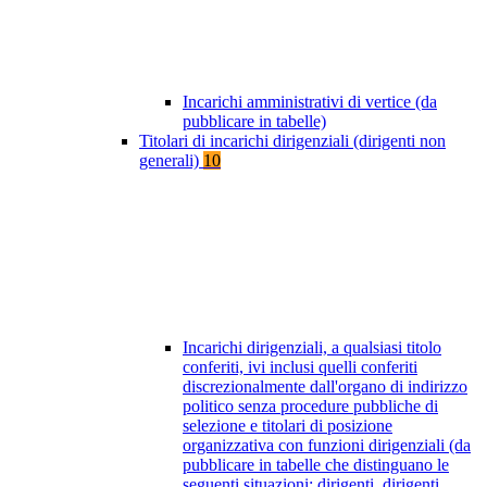
Incarichi amministrativi di vertice (da
pubblicare in tabelle)
Titolari di incarichi dirigenziali (dirigenti non
generali)
10
Incarichi dirigenziali, a qualsiasi titolo
conferiti, ivi inclusi quelli conferiti
discrezionalmente dall'organo di indirizzo
politico senza procedure pubbliche di
selezione e titolari di posizione
organizzativa con funzioni dirigenziali (da
pubblicare in tabelle che distinguano le
seguenti situazioni: dirigenti, dirigenti