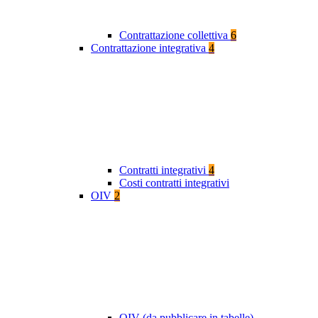
Contrattazione collettiva
6
Contrattazione integrativa
4
Contratti integrativi
4
Costi contratti integrativi
OIV
2
OIV (da pubblicare in tabelle)