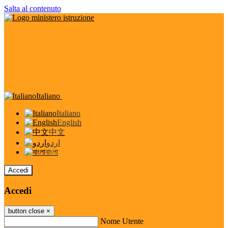
Salta al contenuto
Italiano
Italiano
English
中文
اردو
বাংলা
Accedi
Accedi
button close
×
Nome Utente