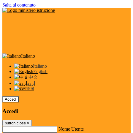
Salta al contenuto
Italiano
Italiano
English
中文
اردو
বাংলা
Accedi
Accedi
button close
×
Nome Utente