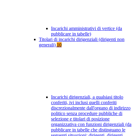
Incarichi amministrativi di vertice (da
pubblicare in tabelle)
Titolari di incarichi dirigenziali (dirigenti non
generali)
10
Incarichi dirigenziali, a qualsiasi titolo
conferiti, ivi inclusi quelli conferiti
discrezionalmente dall'organo di indirizzo
politico senza procedure pubbliche di
selezione e titolari di posizione
organizzativa con funzioni dirigenziali (da
pubblicare in tabelle che distinguano le
seguenti situazioni: dirigenti, dirigenti