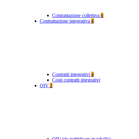
Contrattazione collettiva
6
Contrattazione integrativa
4
Contratti integrativi
4
Costi contratti integrativi
OIV
2
OIV (da pubblicare in tabelle)