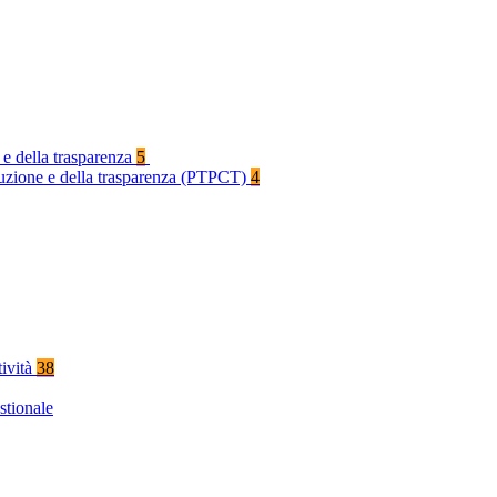
 e della trasparenza
5
rruzione e della trasparenza (PTPCT)
4
tività
38
stionale