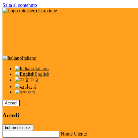
Salta al contenuto
Italiano
Italiano
English
中文
اردو
বাংলা
Accedi
Accedi
button close
×
Nome Utente