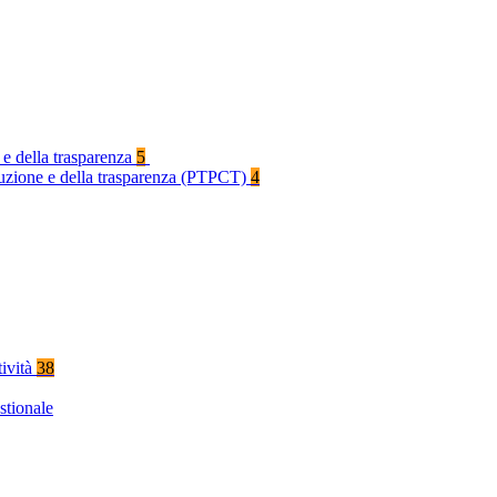
 e della trasparenza
5
rruzione e della trasparenza (PTPCT)
4
tività
38
stionale