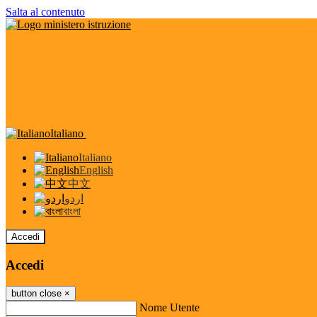
Salta al contenuto
Italiano
Italiano
English
中文
اردو
বাংলা
Accedi
Accedi
button close
×
Nome Utente