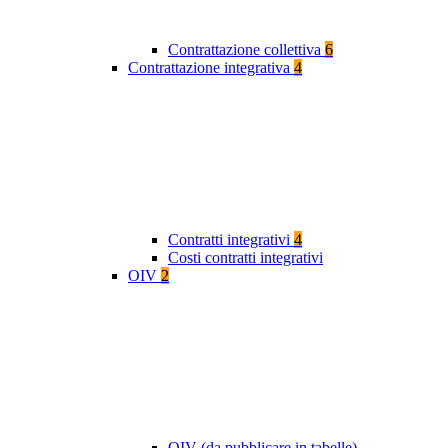
Contrattazione collettiva
6
Contrattazione integrativa
4
Contratti integrativi
4
Costi contratti integrativi
OIV
2
OIV (da pubblicare in tabelle)