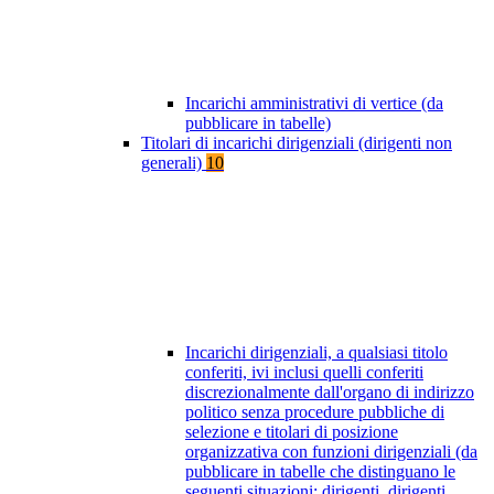
Incarichi amministrativi di vertice (da
pubblicare in tabelle)
Titolari di incarichi dirigenziali (dirigenti non
generali)
10
Incarichi dirigenziali, a qualsiasi titolo
conferiti, ivi inclusi quelli conferiti
discrezionalmente dall'organo di indirizzo
politico senza procedure pubbliche di
selezione e titolari di posizione
organizzativa con funzioni dirigenziali (da
pubblicare in tabelle che distinguano le
seguenti situazioni: dirigenti, dirigenti