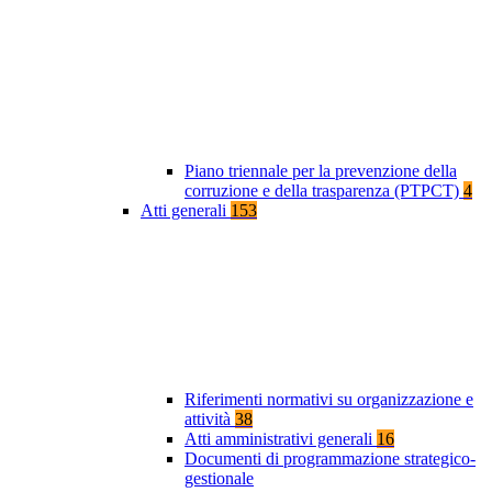
Piano triennale per la prevenzione della
corruzione e della trasparenza (PTPCT)
4
Atti generali
153
Riferimenti normativi su organizzazione e
attività
38
Atti amministrativi generali
16
Documenti di programmazione strategico-
gestionale