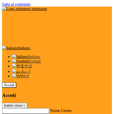
Salta al contenuto
Italiano
Italiano
English
中文
اردو
বাংলা
Accedi
Accedi
button close
×
Nome Utente