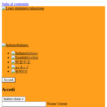
Salta al contenuto
Italiano
Italiano
English
中文
اردو
বাংলা
Accedi
Accedi
button close
×
Nome Utente