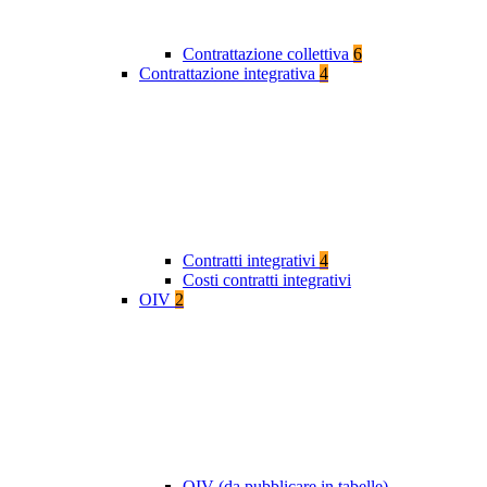
Contrattazione collettiva
6
Contrattazione integrativa
4
Contratti integrativi
4
Costi contratti integrativi
OIV
2
OIV (da pubblicare in tabelle)