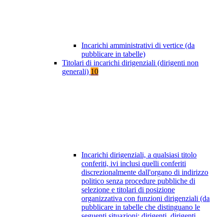
Incarichi amministrativi di vertice (da
pubblicare in tabelle)
Titolari di incarichi dirigenziali (dirigenti non
generali)
10
Incarichi dirigenziali, a qualsiasi titolo
conferiti, ivi inclusi quelli conferiti
discrezionalmente dall'organo di indirizzo
politico senza procedure pubbliche di
selezione e titolari di posizione
organizzativa con funzioni dirigenziali (da
pubblicare in tabelle che distinguano le
seguenti situazioni: dirigenti, dirigenti