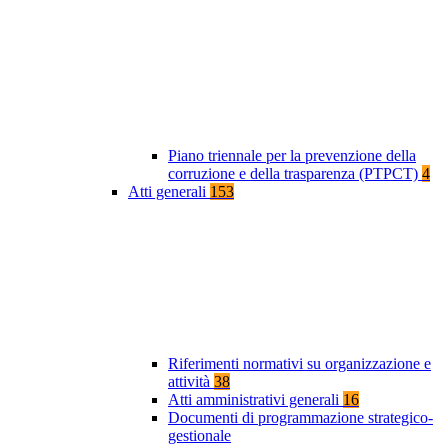
Piano triennale per la prevenzione della
corruzione e della trasparenza (PTPCT)
4
Atti generali
153
Riferimenti normativi su organizzazione e
attività
38
Atti amministrativi generali
16
Documenti di programmazione strategico-
gestionale