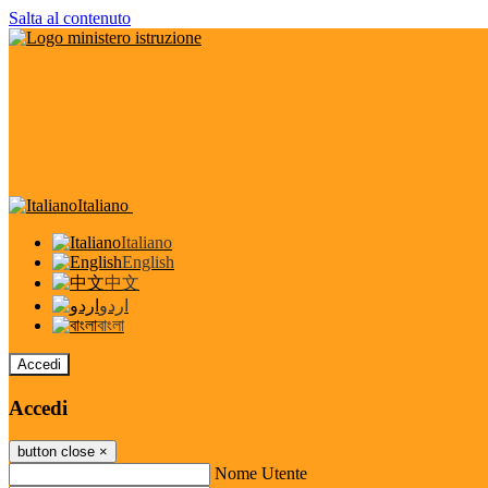
Salta al contenuto
Italiano
Italiano
English
中文
اردو
বাংলা
Accedi
Accedi
button close
×
Nome Utente