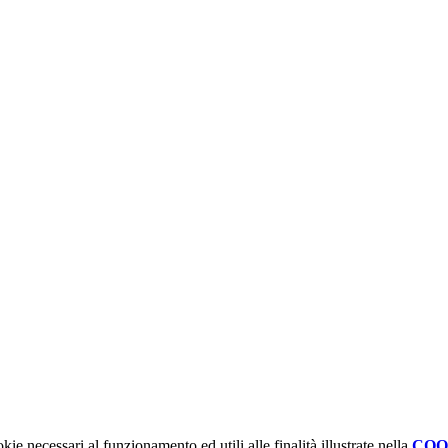
kie necessari al funzionamento ed utili alle finalità illustrate nella
COO