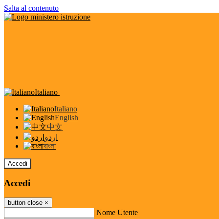
Salta al contenuto
Italiano
Italiano
English
中文
اردو
বাংলা
Accedi
Accedi
button close
×
Nome Utente