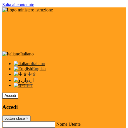
Salta al contenuto
Italiano
Italiano
English
中文
اردو
বাংলা
Accedi
Accedi
button close
×
Nome Utente