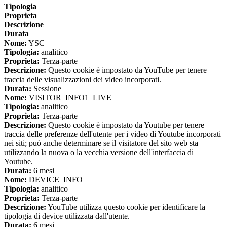
Tipologia
Proprieta
Descrizione
Durata
Nome:
YSC
Tipologia:
analitico
Proprieta:
Terza-parte
Descrizione:
Questo cookie è impostato da YouTube per tenere
traccia delle visualizzazioni dei video incorporati.
Durata:
Sessione
Nome:
VISITOR_INFO1_LIVE
Tipologia:
analitico
Proprieta:
Terza-parte
Descrizione:
Questo cookie è impostato da Youtube per tenere
traccia delle preferenze dell'utente per i video di Youtube incorporati
nei siti; può anche determinare se il visitatore del sito web sta
utilizzando la nuova o la vecchia versione dell'interfaccia di
Youtube.
Durata:
6 mesi
Nome:
DEVICE_INFO
Tipologia:
analitico
Proprieta:
Terza-parte
Descrizione:
YouTube utilizza questo cookie per identificare la
tipologia di device utilizzata dall'utente.
Durata:
6 mesi