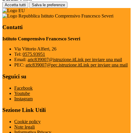
Accetta tutti
Salva le preferenze
Istituto Comprensivo Francesco Severi
Contatti
Istituto Comprensivo Francesco Severi
Via Vittorio Alfieri, 26
Tel:
0575.93951
Email:
aric839007@istruzione.it
Link per inviare una mail
PEC:
aric839007@pec.istruzione.it
Link per inviare una mail
Seguici su
Facebook
Youtube
Instagram
Sezione Link Utili
Cookie policy
Note legali
Informativa Privacy