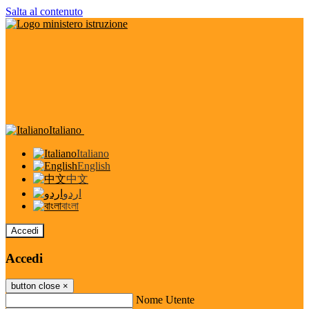
Salta al contenuto
Italiano
Italiano
English
中文
اردو
বাংলা
Accedi
Accedi
button close
×
Nome Utente