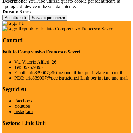
Descrizione:
YouTube utilizza questo cookie per identificare la
tipologia di device utilizzata dall'utente.
Durata:
6 mesi
Accetta tutti
Salva le preferenze
Istituto Comprensivo Francesco Severi
Contatti
Istituto Comprensivo Francesco Severi
Via Vittorio Alfieri, 26
Tel:
0575.93951
Email:
aric839007@istruzione.it
Link per inviare una mail
PEC:
aric839007@pec.istruzione.it
Link per inviare una mail
Seguici su
Facebook
Youtube
Instagram
Sezione Link Utili