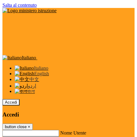
Salta al contenuto
Italiano
Italiano
English
中文
اردو
বাংলা
Accedi
Accedi
button close
×
Nome Utente