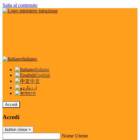
Salta al contenuto
Italiano
Italiano
English
中文
اردو
বাংলা
Accedi
Accedi
button close
×
Nome Utente