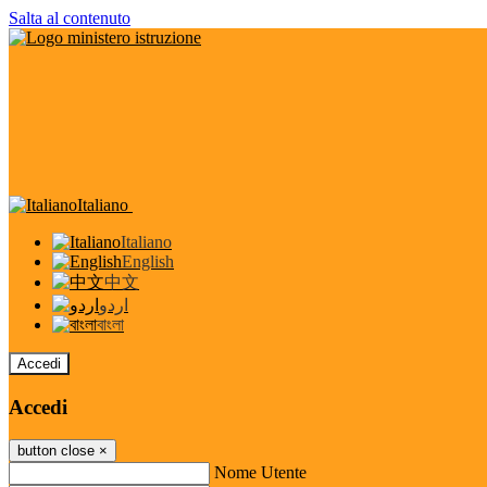
Salta al contenuto
Italiano
Italiano
English
中文
اردو
বাংলা
Accedi
Accedi
button close
×
Nome Utente