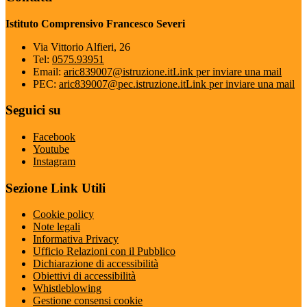
Istituto Comprensivo Francesco Severi
Via Vittorio Alfieri, 26
Tel:
0575.93951
Email:
aric839007@istruzione.it
Link per inviare una mail
PEC:
aric839007@pec.istruzione.it
Link per inviare una mail
Seguici su
Facebook
Youtube
Instagram
Sezione Link Utili
Cookie policy
Note legali
Informativa Privacy
Ufficio Relazioni con il Pubblico
Dichiarazione di accessibilità
Obiettivi di accessibilità
Whistleblowing
Gestione consensi cookie