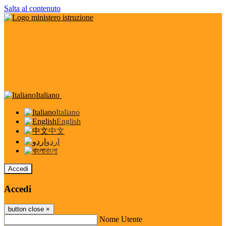
Salta al contenuto
Italiano
Italiano
English
中文
اردو
বাংলা
Accedi
Accedi
button close
×
Nome Utente