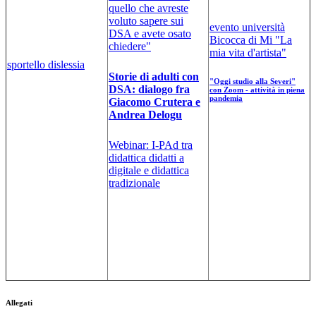
quello che avreste
voluto sapere sui
evento università
DSA e avete osato
Bicocca di Mi "La
chiedere"
mia vita d'artista"
sportello dislessia
Storie di adulti con
"Oggi studio alla Severi"
DSA: dialogo fra
con Zoom - attività in piena
pandemia
Giacomo Crutera e
Andrea Delogu
Webinar: I-PAd tra
didattica didatti a
digitale e didattica
tradizionale
Allegati