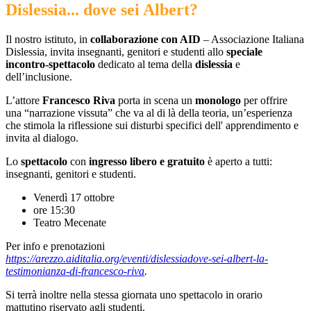
Dislessia... dove sei Albert?
Il nostro istituto, in
collaborazione con AID
– Associazione Italiana
Dislessia, invita insegnanti, genitori e studenti allo
speciale
incontro-spettacolo
dedicato al tema della
dislessia
e
dell’inclusione.
L’attore
Francesco Riva
porta in scena un
monologo
per offrire
una “narrazione vissuta” che va al di là della teoria, un’esperienza
che stimola la riflessione sui disturbi specifici dell' apprendimento e
invita al dialogo.
Lo
spettacolo
con
ingresso libero e gratuito
è aperto a tutti:
insegnanti, genitori e studenti.
Venerdì 17 ottobre
ore 15:30
Teatro Mecenate
Per info e prenotazioni
https://arezzo.aiditalia.org/eventi/dislessiadove-sei-albert-la-
testimonianza-di-francesco-riva
.
Si terrà inoltre nella stessa giornata uno spettacolo in orario
mattutino riservato agli studenti.