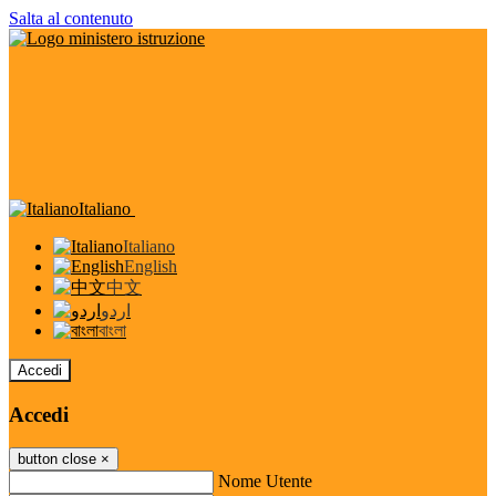
Salta al contenuto
Italiano
Italiano
English
中文
اردو
বাংলা
Accedi
Accedi
button close
×
Nome Utente