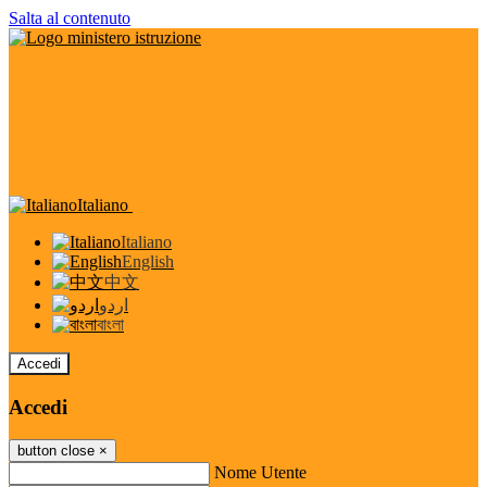
Salta al contenuto
Italiano
Italiano
English
中文
اردو
বাংলা
Accedi
Accedi
button close
×
Nome Utente