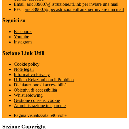
Email:
aric839007@istruzione.it
Link per inviare una mail
PEC:
aric839007@pec.istruzione.it
Link per inviare una mail
Seguici su
Facebook
Youtube
Instagram
Sezione Link Utili
Cookie policy
Note legali
Informativa Privacy
Ufficio Relazioni con il Pubblico
Dichiarazione di accessibilità
Obiettivi di accessibilità
Whistleblowing
Gestione consensi cookie
Amministrazione trasparente
Pagina visualizzata
596
volte
Sezione Copyright