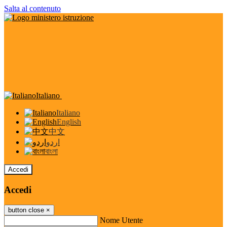
Salta al contenuto
Italiano
Italiano
English
中文
اردو
বাংলা
Accedi
Accedi
button close
×
Nome Utente