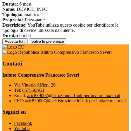
Durata:
6 mesi
Nome:
DEVICE_INFO
Tipologia:
analitico
Proprieta:
Terza-parte
Descrizione:
YouTube utilizza questo cookie per identificare la
tipologia di device utilizzata dall'utente.
Durata:
6 mesi
Accetta tutti
Salva le preferenze
Istituto Comprensivo Francesco Severi
Contatti
Istituto Comprensivo Francesco Severi
Via Vittorio Alfieri, 26
Tel:
0575.93951
Email:
aric839007@istruzione.it
Link per inviare una mail
PEC:
aric839007@pec.istruzione.it
Link per inviare una mail
Seguici su
Facebook
Youtube