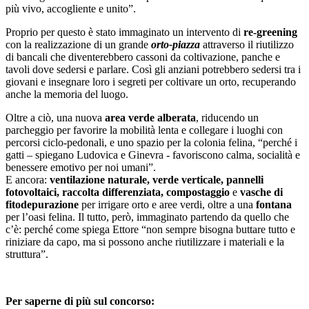
più vivo, accogliente e unito”.
Proprio per questo è stato immaginato un intervento di
re-greening
con la realizzazione di un grande
orto-piazza
attraverso il riutilizzo
di bancali che diventerebbero cassoni da coltivazione, panche e
tavoli dove sedersi e parlare. Così gli anziani potrebbero sedersi tra i
giovani e insegnare loro i segreti per coltivare un orto, recuperando
anche la memoria del luogo.
Oltre a ciò, una nuova
area verde alberata
, riducendo un
parcheggio per favorire la mobilità lenta e collegare i luoghi con
percorsi ciclo-pedonali, e uno spazio per la
colonia felina
, “perché i
gatti – spiegano Ludovica e Ginevra - favoriscono calma, socialità e
benessere emotivo per noi umani”.
E ancora:
ventilazione naturale, verde verticale, pannelli
fotovoltaici, raccolta differenziata, compostaggio
e
vasche di
fitodepurazione
per irrigare orto e aree verdi, oltre a una
fontana
per l’oasi felina. Il tutto, però, immaginato partendo da quello che
c’è: perché come spiega Ettore “non sempre bisogna buttare tutto e
riniziare da capo, ma si possono anche riutilizzare i materiali e la
struttura”.
Per saperne di più sul concorso: