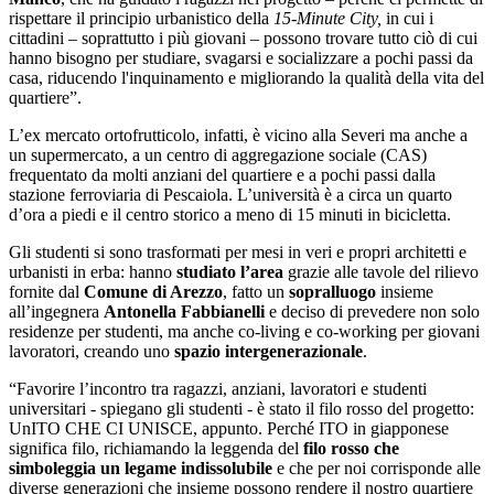
rispettare il principio urbanistico della
15-Minute City
,
in cui i
cittadini – soprattutto i più giovani – possono trovare tutto ciò di cui
hanno bisogno per studiare, svagarsi e socializzare a pochi passi da
casa, riducendo l'inquinamento e migliorando la qualità della vita del
quartiere”.
L’ex mercato ortofrutticolo, infatti, è vicino alla Severi ma anche a
un supermercato, a un centro di aggregazione sociale (CAS)
frequentato da molti anziani del quartiere e a pochi passi dalla
stazione ferroviaria di Pescaiola. L’università è a circa un quarto
d’ora a piedi e il centro storico a meno di 15 minuti in bicicletta.
Gli studenti si sono trasformati per mesi in veri e propri architetti e
urbanisti in erba: hanno
studiato l’area
grazie alle tavole del rilievo
fornite dal
Comune di Arezzo
, fatto un
sopralluogo
insieme
all’ingegnera
Antonella Fabbianelli
e deciso di prevedere non solo
residenze per studenti, ma anche co-living e co-working per giovani
lavoratori, creando uno
spazio intergenerazionale
.
“Favorire l’incontro tra ragazzi, anziani, lavoratori e studenti
universitari - spiegano gli studenti - è stato il filo rosso del progetto:
UnITO CHE CI UNISCE
, appunto. Perché ITO in giapponese
significa
filo
, richiamando la leggenda del
filo rosso che
simboleggia un legame indissolubile
e che per noi corrisponde alle
diverse generazioni che insieme possono rendere il nostro quartiere