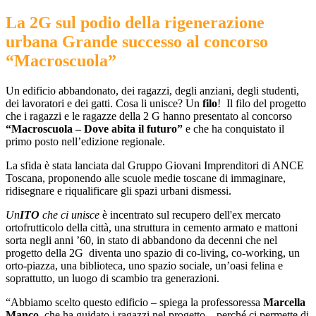
La 2G sul podio della rigenerazione
urbana Grande successo al concorso
“Macroscuola”
Un edificio abbandonato, dei ragazzi, degli anziani, degli studenti,
dei lavoratori e dei gatti. Cosa li unisce? Un
filo
! Il filo del progetto
che i ragazzi e le ragazze della 2 G hanno presentato al concorso
“Macroscuola – Dove abita il futuro”
e che ha conquistato il
primo posto nell’edizione regionale.
La sfida è stata lanciata dal Gruppo Giovani Imprenditori di
ANCE
Toscana
, proponendo alle scuole medie toscane di immaginare,
ridisegnare e riqualificare gli spazi urbani dismessi.
Un
ITO
che ci unisce
è
incentrato sul recupero dell'ex mercato
ortofrutticolo della città, una struttura in cemento armato e mattoni
sorta negli anni ’60, in stato di abbandono da decenni che nel
progetto della 2G diventa uno spazio di co-living, co-working, un
orto-piazza, una biblioteca, uno spazio sociale, un’oasi felina e
soprattutto, un luogo di scambio tra generazioni.
“Abbiamo scelto questo edificio – spiega la professoressa
Marcella
Manco
, che ha guidato i ragazzi nel progetto – perché ci permette di