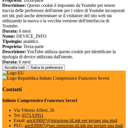
Proprieta:
Terza-parte
Descrizione:
Questo cookie è impostato da Youtube per tenere
traccia delle preferenze dell'utente per i video di Youtube incorporati
nei siti; può anche determinare se il visitatore del sito web sta
utilizzando la nuova o la vecchia versione dell'interfaccia di
Youtube.
Durata:
6 mesi
Nome:
DEVICE_INFO
Tipologia:
analitico
Proprieta:
Terza-parte
Descrizione:
YouTube utilizza questo cookie per identificare la
tipologia di device utilizzata dall'utente.
Durata:
6 mesi
Accetta tutti
Salva le preferenze
Istituto Comprensivo Francesco Severi
Contatti
Istituto Comprensivo Francesco Severi
Via Vittorio Alfieri, 26
Tel:
0575.93951
Email:
aric839007@istruzione.it
Link per inviare una mail
PEC:
aric839007@pec.istruzione.it
Link per inviare una mail