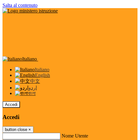
Salta al contenuto
Italiano
Italiano
English
中文
اردو
বাংলা
Accedi
Accedi
button close
×
Nome Utente