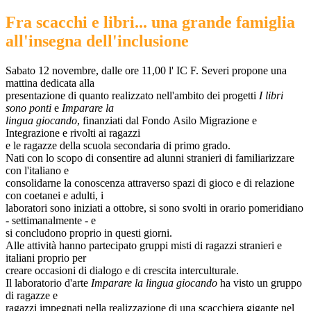
Fra scacchi e libri... una grande famiglia
all'insegna dell'inclusione
Sabato 12 novembre, dalle ore 11,00 l' IC F. Severi propone una
mattina dedicata alla
presentazione di quanto realizzato nell'ambito dei progetti
I libri
sono ponti
e
Imparare la
lingua giocando
, finanziati dal Fondo Asilo Migrazione e
Integrazione e rivolti ai ragazzi
e le ragazze della scuola secondaria di primo grado.
Nati con lo scopo di consentire ad alunni stranieri di familiarizzare
con l'italiano e
consolidarne la conoscenza attraverso spazi di gioco e di relazione
con coetanei e adulti, i
laboratori sono iniziati a ottobre, si sono svolti in orario pomeridiano
- settimanalmente - e
si concludono proprio in questi giorni.
Alle attività hanno partecipato gruppi misti di ragazzi stranieri e
italiani proprio per
creare occasioni di dialogo e di crescita interculturale.
Il laboratorio d'arte
Imparare la lingua giocando
ha visto un gruppo
di ragazze e
ragazzi impegnati nella realizzazione di una scacchiera gigante nel