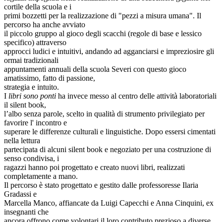
cortile della scuola e i
primi bozzetti per la realizzazione di "pezzi a misura umana". Il
percorso ha anche avviato
il piccolo gruppo al gioco degli scacchi (regole di base e lessico
specifico) attraverso
approcci ludici e intuitivi, andando ad agganciarsi e impreziosire gli
ormai tradizionali
appuntamenti annuali della scuola Severi con questo gioco
amatissimo, fatto di passione,
strategia e intuito.
I
libri sono ponti
ha invece messo al centro delle attività laboratoriali
il silent book,
l’albo senza parole, scelto in qualità di strumento privilegiato per
favorire l' incontro e
superare le differenze culturali e linguistiche. Dopo essersi cimentati
nella lettura
partecipata di alcuni silent book e negoziato per una costruzione di
senso condivisa, i
ragazzi hanno poi progettato e creato nuovi libri, realizzati
completamente a mano.
Il percorso è stato progettato e gestito dalle professoresse Ilaria
Gradassi e
Marcella Manco, affiancate da Luigi Capecchi e Anna Cinquini, ex
insegnanti che
ancora offrono come volontari il loro contributo prezioso a diverse