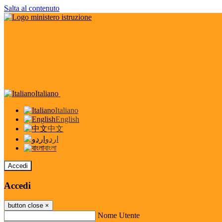
Salta al contenuto
Italiano
Italiano
English
中文
اردو
বাংলা
Accedi
Accedi
button close
×
Nome Utente