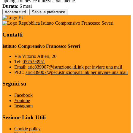
tipologia di device utilizzata dall'utente.
Durata:
6 mesi
Accetta tutti
Salva le preferenze
Istituto Comprensivo Francesco Severi
Contatti
Istituto Comprensivo Francesco Severi
Via Vittorio Alfieri, 26
Tel:
0575.93951
Email:
aric839007@istruzione.it
Link per inviare una mail
PEC:
aric839007@pec.istruzione.it
Link per inviare una mail
Seguici su
Facebook
Youtube
Instagram
Sezione Link Utili
Cookie policy