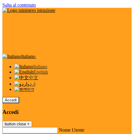
Salta al contenuto
Italiano
Italiano
English
中文
اردو
বাংলা
Accedi
Accedi
button close
×
Nome Utente