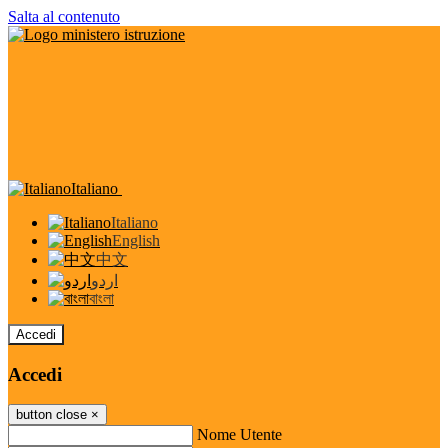
Salta al contenuto
Italiano
Italiano
English
中文
اردو
বাংলা
Accedi
Accedi
button close
×
Nome Utente