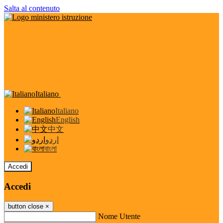
Salta al contenuto
Italiano
Italiano
English
中文
اردو
বাংলা
Accedi
Accedi
button close
×
Nome Utente