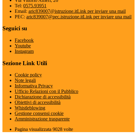
Via Vittorio Alfieri, 26
Tel:
0575.93951
Email:
aric839007@istruzione.it
Link per inviare una mail
PEC:
aric839007@pec.istruzione.it
Link per inviare una mail
Seguici su
Facebook
Youtube
Instagram
Sezione Link Utili
Cookie policy
Note legali
Informativa Privacy
Ufficio Relazioni con il Pubblico
Dichiarazione di accessibilità
Obiettivi di accessibilità
Whistleblowing
Gestione consensi cookie
Amministrazione trasparente
Pagina visualizzata
9028
volte