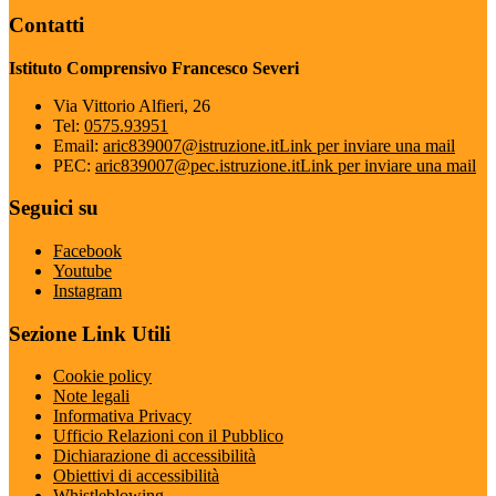
Contatti
Istituto Comprensivo Francesco Severi
Via Vittorio Alfieri, 26
Tel:
0575.93951
Email:
aric839007@istruzione.it
Link per inviare una mail
PEC:
aric839007@pec.istruzione.it
Link per inviare una mail
Seguici su
Facebook
Youtube
Instagram
Sezione Link Utili
Cookie policy
Note legali
Informativa Privacy
Ufficio Relazioni con il Pubblico
Dichiarazione di accessibilità
Obiettivi di accessibilità
Whistleblowing