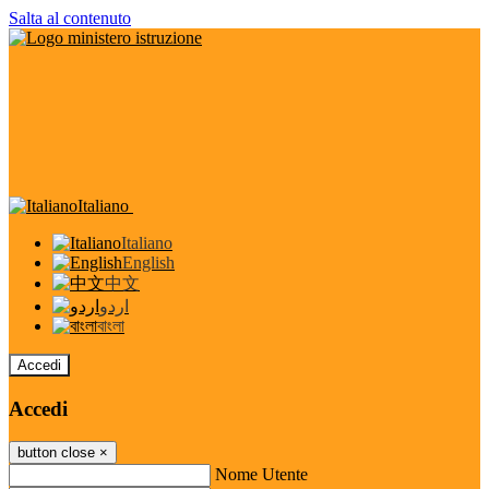
Salta al contenuto
Italiano
Italiano
English
中文
اردو
বাংলা
Accedi
Accedi
button close
×
Nome Utente