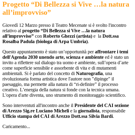
Progetto “Di Bellezza si Vive …la natura
all’improvviso”
Giovedì 12 Marzo presso il Teatro Mecenate si è svolto l'incontro
relativo al
progetto “Di Bellezza si Vive …la natura
all’improvviso”
con
Roberto Ghezzi
(artista)
e la
Dott.ssa
Rosalba Padula
(biologa di Arpa Umbria)
.
Questo appuntamento è stato un’opportunità per
affrontare i temi
dell'Agenda 2030 unendo arte, scienza e ambiente
ed è stato un
invito a riflettere sul dialogo tra uomo e ambiente, sull’opera d’arte
come superficie sensibile e assorbente di vita e di mutamenti
ambientali. Si è parlato del concetto di
Naturografia
, una
rivoluzionaria forma artistica dove l'autore non "dipinge" il
paesaggio, ma permette alla natura di
“ri-definire”
il processo
creativo. L’energia della natura si fonde con la tecnica umana.
L'opera d'arte diventa, uno strumento di monitoraggio scientifico.
Sono interventuti all'incontro anche il
Presidente del CAI sezione
di Arezzo
Sig.re Luciano Micheli
e la
giornalista
, responsabile
Ufficio stampa del CAI di Arezzo
Dott.ssa Silvia Bardi
.
Caricamento...