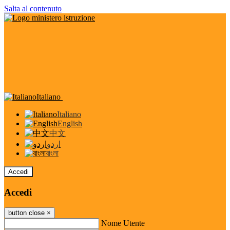
Salta al contenuto
Italiano
Italiano
English
中文
اردو
বাংলা
Accedi
Accedi
button close
×
Nome Utente