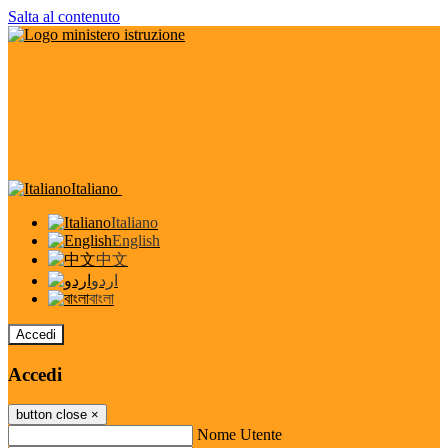
Salta al contenuto
Italiano
Italiano
English
中文
اردو
বাংলা
Accedi
Accedi
button close
×
Nome Utente