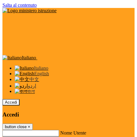
Salta al contenuto
Italiano
Italiano
English
中文
اردو
বাংলা
Accedi
Accedi
button close
×
Nome Utente