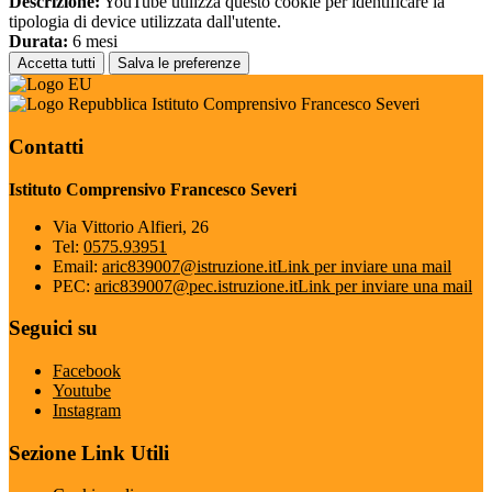
Descrizione:
YouTube utilizza questo cookie per identificare la
tipologia di device utilizzata dall'utente.
Durata:
6 mesi
Accetta tutti
Salva le preferenze
Istituto Comprensivo Francesco Severi
Contatti
Istituto Comprensivo Francesco Severi
Via Vittorio Alfieri, 26
Tel:
0575.93951
Email:
aric839007@istruzione.it
Link per inviare una mail
PEC:
aric839007@pec.istruzione.it
Link per inviare una mail
Seguici su
Facebook
Youtube
Instagram
Sezione Link Utili