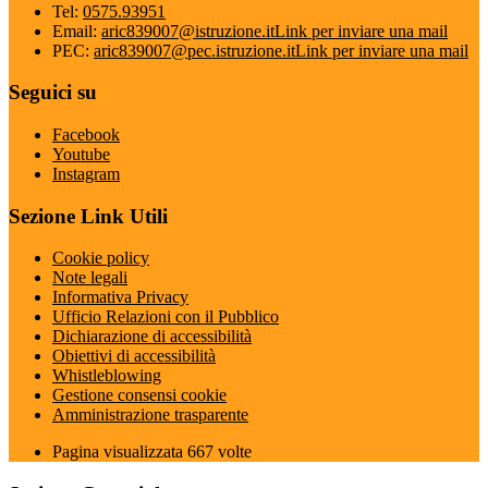
Tel:
0575.93951
Email:
aric839007@istruzione.it
Link per inviare una mail
PEC:
aric839007@pec.istruzione.it
Link per inviare una mail
Seguici su
Facebook
Youtube
Instagram
Sezione Link Utili
Cookie policy
Note legali
Informativa Privacy
Ufficio Relazioni con il Pubblico
Dichiarazione di accessibilità
Obiettivi di accessibilità
Whistleblowing
Gestione consensi cookie
Amministrazione trasparente
Pagina visualizzata
667
volte