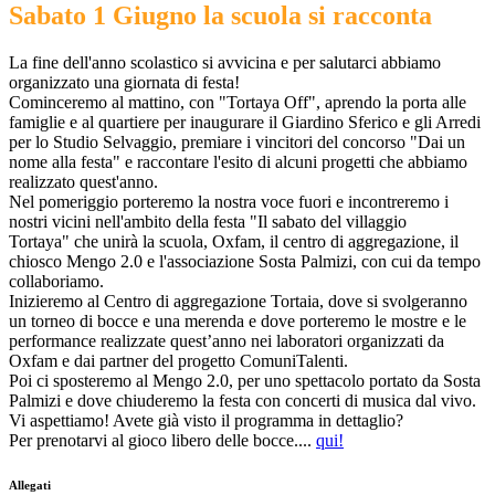
Sabato 1 Giugno la scuola si racconta
La fine dell'anno scolastico si avvicina e per salutarci abbiamo
organizzato una giornata di festa!
Cominceremo al mattino, con "Tortaya Off", aprendo la porta alle
famiglie e al quartiere per inaugurare il Giardino Sferico e gli Arredi
per lo Studio Selvaggio, premiare i vincitori del concorso "Dai un
nome alla festa" e raccontare l'esito di alcuni progetti che abbiamo
realizzato quest'anno.
Nel pomeriggio porteremo la nostra voce fuori e incontreremo i
nostri vicini nell'ambito della festa "Il sabato del villaggio
Tortaya" che unirà la scuola, Oxfam, il centro di aggregazione, il
chiosco Mengo 2.0 e l'associazione Sosta Palmizi, con cui da tempo
collaboriamo.
Inizieremo al Centro di aggregazione Tortaia, dove si svolgeranno
un torneo di bocce e una merenda e dove porteremo le mostre e le
performance realizzate quest’anno nei laboratori organizzati da
Oxfam e dai partner del progetto ComuniTalenti.
Poi ci sposteremo al Mengo 2.0, per uno spettacolo portato da Sosta
Palmizi e dove chiuderemo la festa con concerti di musica dal vivo.
Vi aspettiamo! Avete già visto il programma in dettaglio?
Per prenotarvi al gioco libero delle bocce....
qui!
Allegati