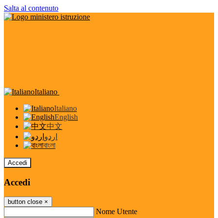
Salta al contenuto
Italiano
Italiano
English
中文
اردو
বাংলা
Accedi
Accedi
button close
×
Nome Utente