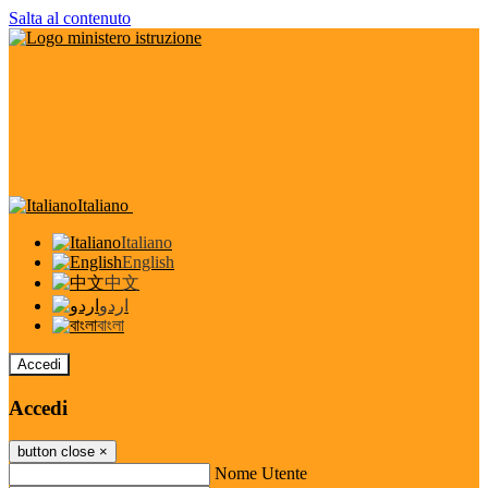
Salta al contenuto
Italiano
Italiano
English
中文
اردو
বাংলা
Accedi
Accedi
button close
×
Nome Utente