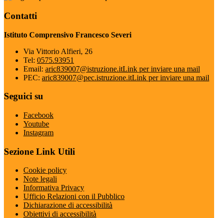
Contatti
Istituto Comprensivo Francesco Severi
Via Vittorio Alfieri, 26
Tel:
0575.93951
Email:
aric839007@istruzione.it
Link per inviare una mail
PEC:
aric839007@pec.istruzione.it
Link per inviare una mail
Seguici su
Facebook
Youtube
Instagram
Sezione Link Utili
Cookie policy
Note legali
Informativa Privacy
Ufficio Relazioni con il Pubblico
Dichiarazione di accessibilità
Obiettivi di accessibilità