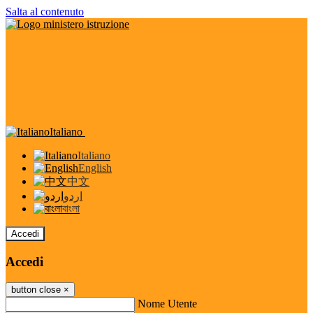
Salta al contenuto
Italiano
Italiano
English
中文
اردو
বাংলা
Accedi
Accedi
button close
×
Nome Utente