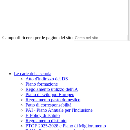
Campo di ricerca per le pagine del sito
Le carte della scuola
Atto d'indirizzo del DS
Piano formazione
Regolamento utilizzo dell'IA
Piano di sviluppo Europeo
Regolamento pasto domestico
Patto di corresponsabilità
PAI - Piano Annuale per l'Inclusione
E-Policy di Istituto
Regolamento d'istituto
PTOF 2025-2028 e Piano di Miglioramento