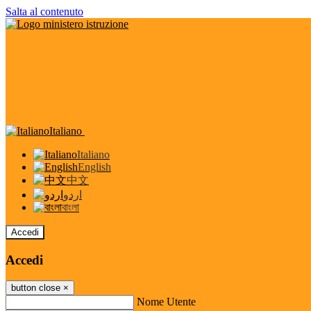
Salta al contenuto
Italiano
Italiano
English
中文
اردو
বাংলা
Accedi
Accedi
button close
×
Nome Utente