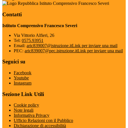
Istituto Comprensivo Francesco Severi
Contatti
Istituto Comprensivo Francesco Severi
Via Vittorio Alfieri, 26
Tel:
0575.93951
Email:
aric839007@istruzione.it
Link per inviare una mail
PEC:
aric839007@pec.istruzione.it
Link per inviare una mail
Seguici su
Facebook
Youtube
Instagram
Sezione Link Utili
Cookie policy
Note legali
Informativa Privacy
Ufficio Relazioni con il Pubblico
Dichiarazione di accessibilità