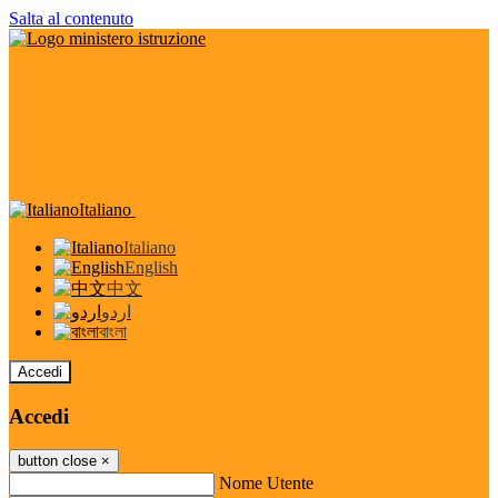
Salta al contenuto
Italiano
Italiano
English
中文
اردو
বাংলা
Accedi
Accedi
button close
×
Nome Utente