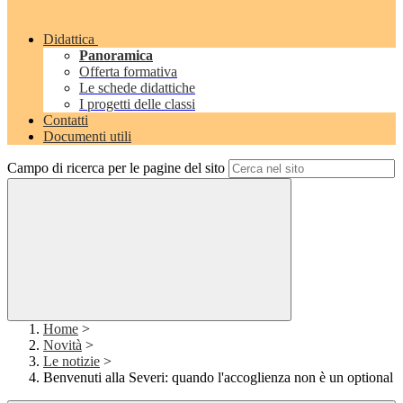
Didattica
Panoramica
Offerta formativa
Le schede didattiche
I progetti delle classi
Contatti
Documenti utili
Campo di ricerca per le pagine del sito
Home
>
Novità
>
Le notizie
>
Benvenuti alla Severi: quando l'accoglienza non è un optional