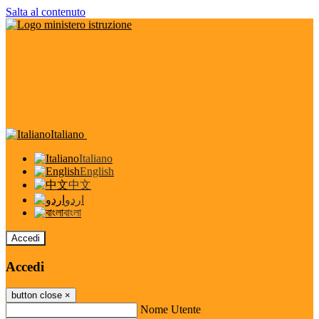
Salta al contenuto
Italiano
Italiano
English
中文
اردو
বাংলা
Accedi
Accedi
button close
×
Nome Utente