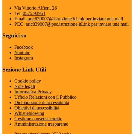
Via Vittorio Alfieri, 26
Tel:
0575.93951
Email:
aric839007@istruzione.it
Link per inviare una mail
PEC:
aric839007@pec.istruzione.it
Link per inviare una mail
Seguici su
Facebook
Youtube
Instagram
Sezione Link Utili
Cookie policy
Note legali
Informativa Privacy
Ufficio Relazioni con il Pubblico
Dichiarazione di accessibilità
Obiettivi di accessibilità
Whistleblowing
Gestione consensi cookie
Amministrazione trasparente