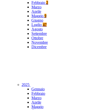
Febbraio
2
Marzo
Aprile
Maggio
9
Giugno
Luglio
47
Agosto
Settembre
Ottobre
Novembre
Dicembre
2025
Gennaio
Febbraio
Marzo
Aprile
Maggio