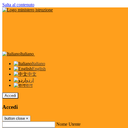
Salta al contenuto
Italiano
Italiano
English
中文
اردو
বাংলা
Accedi
Accedi
button close
×
Nome Utente