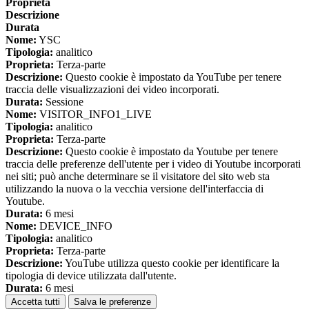
Proprieta
Descrizione
Durata
Nome:
YSC
Tipologia:
analitico
Proprieta:
Terza-parte
Descrizione:
Questo cookie è impostato da YouTube per tenere
traccia delle visualizzazioni dei video incorporati.
Durata:
Sessione
Nome:
VISITOR_INFO1_LIVE
Tipologia:
analitico
Proprieta:
Terza-parte
Descrizione:
Questo cookie è impostato da Youtube per tenere
traccia delle preferenze dell'utente per i video di Youtube incorporati
nei siti; può anche determinare se il visitatore del sito web sta
utilizzando la nuova o la vecchia versione dell'interfaccia di
Youtube.
Durata:
6 mesi
Nome:
DEVICE_INFO
Tipologia:
analitico
Proprieta:
Terza-parte
Descrizione:
YouTube utilizza questo cookie per identificare la
tipologia di device utilizzata dall'utente.
Durata:
6 mesi
Accetta tutti
Salva le preferenze