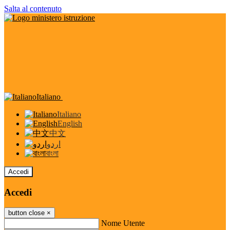
Salta al contenuto
Italiano
Italiano
English
中文
اردو
বাংলা
Accedi
Accedi
button close
×
Nome Utente