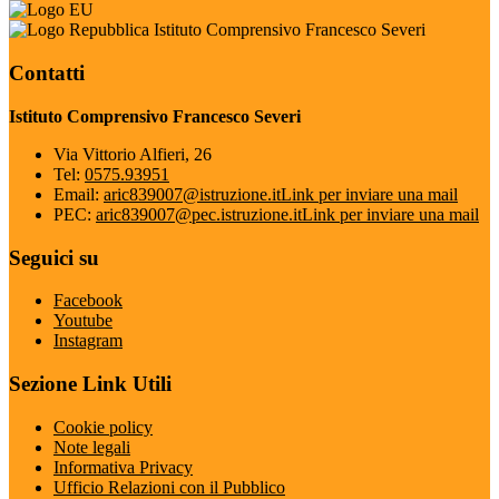
Istituto Comprensivo Francesco Severi
Contatti
Istituto Comprensivo Francesco Severi
Via Vittorio Alfieri, 26
Tel:
0575.93951
Email:
aric839007@istruzione.it
Link per inviare una mail
PEC:
aric839007@pec.istruzione.it
Link per inviare una mail
Seguici su
Facebook
Youtube
Instagram
Sezione Link Utili
Cookie policy
Note legali
Informativa Privacy
Ufficio Relazioni con il Pubblico